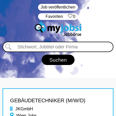
Job veröffentlichen
‏Favoriten
0
GEBÄUDETECHNIKER (M/W/D)
JKGmbH
Wien Jobs